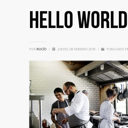
Hello world
POR
ROCÍO
/
JUEVES, 08 FEBRERO 2018
/
PUBLICADO E